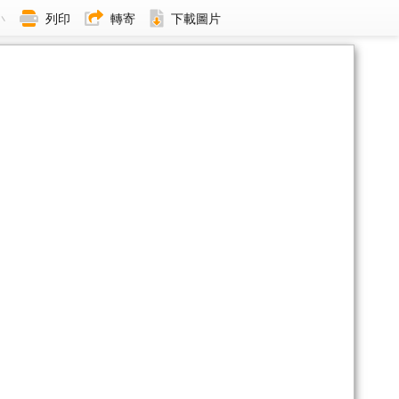
小
列印
轉寄
下載圖片