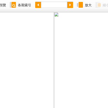
預覽
各期索引
放大
縮