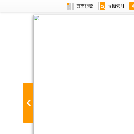
頁面預覽
各期索引