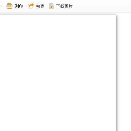
小
列印
轉寄
下載圖片