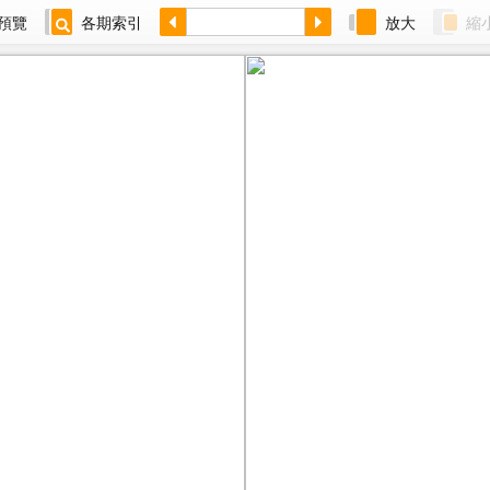
預覽
各期索引
放大
縮