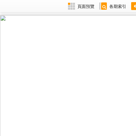
頁面預覽
各期索引