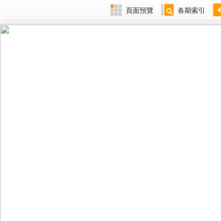
頁面預覽
各期索引