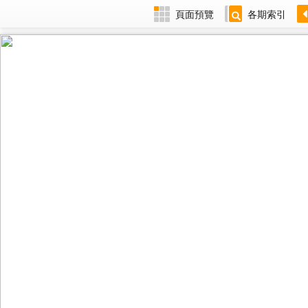
頁面預覽
各期索引