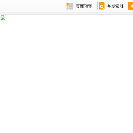
頁面預覽
各期索引