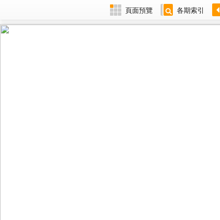
頁面預覽
各期索引