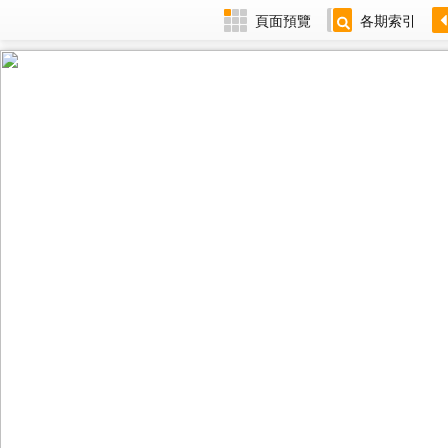
頁面預覽
各期索引