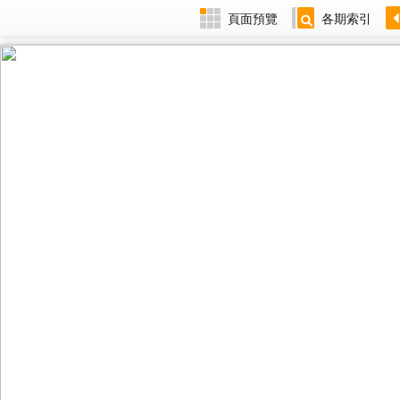
頁面預覽
各期索引