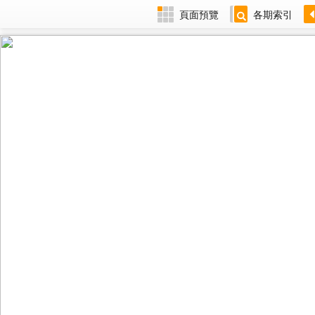
頁面預覽
各期索引