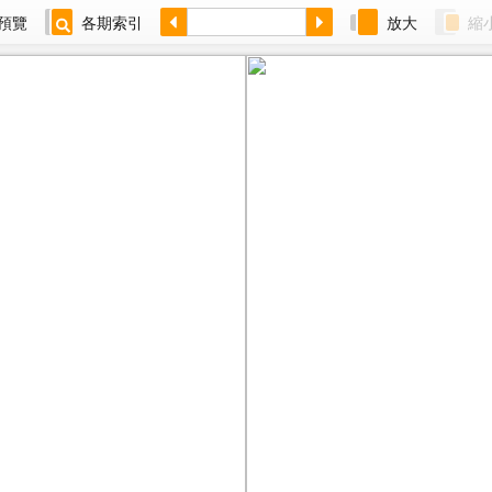
預覽
各期索引
放大
縮