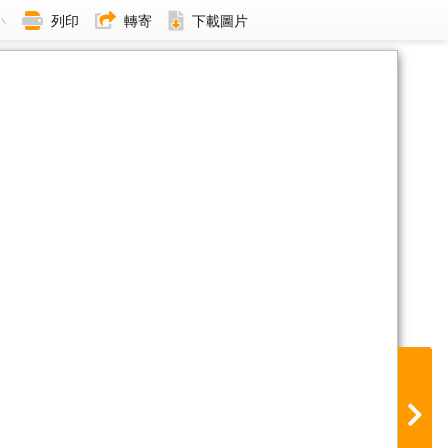
小
列印
轉寄
下載圖片