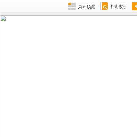
頁面預覽
各期索引