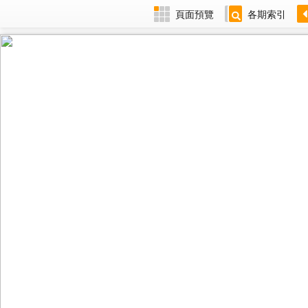
頁面預覽
各期索引