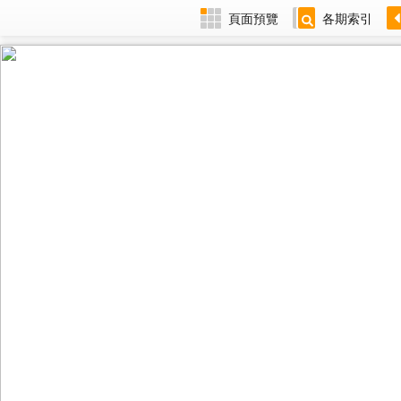
頁面預覽
各期索引