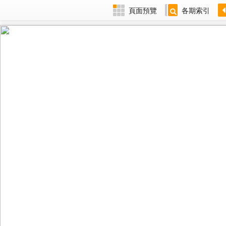
頁面預覽
各期索引