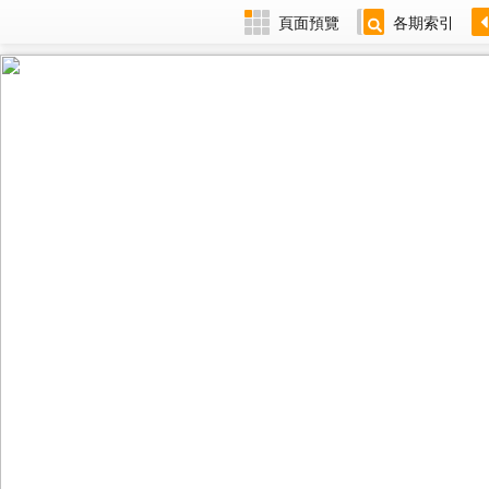
頁面預覽
各期索引