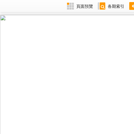
頁面預覽
各期索引