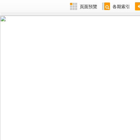
頁面預覽
各期索引