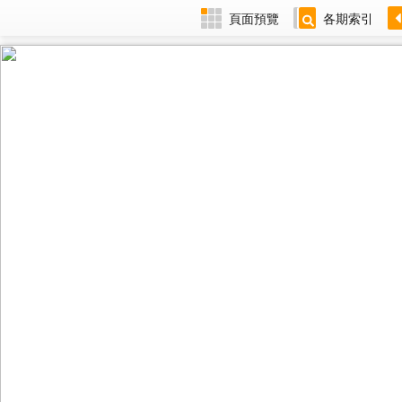
頁面預覽
各期索引