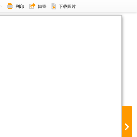
小
列印
轉寄
下載圖片