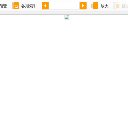
預覽
各期索引
放大
縮