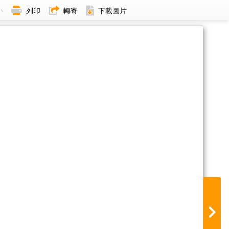
小
列印
轉寄
下載圖片