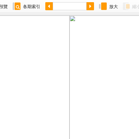
預覽
各期索引
放大
縮