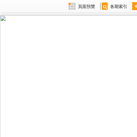
頁面預覽
各期索引