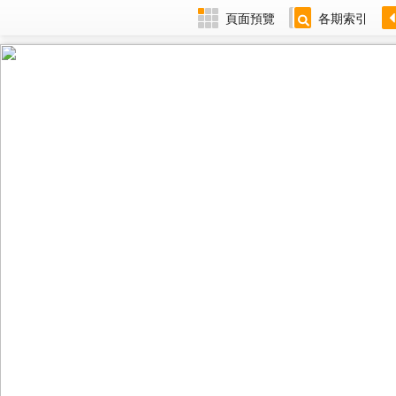
頁面預覽
各期索引