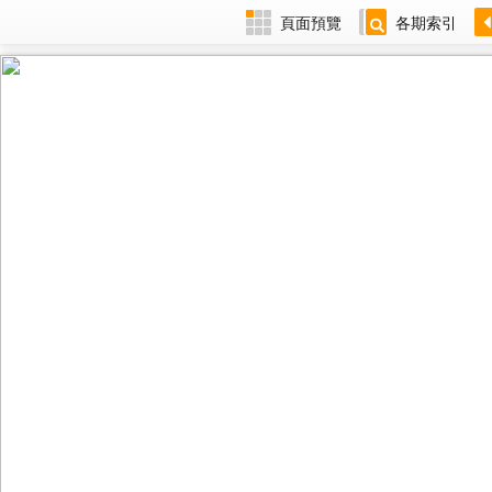
頁面預覽
各期索引