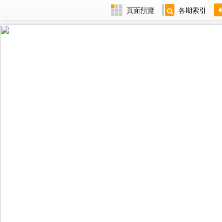
頁面預覽
各期索引