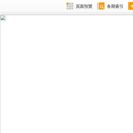
頁面預覽
各期索引