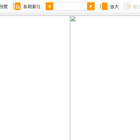
預覽
各期索引
放大
縮