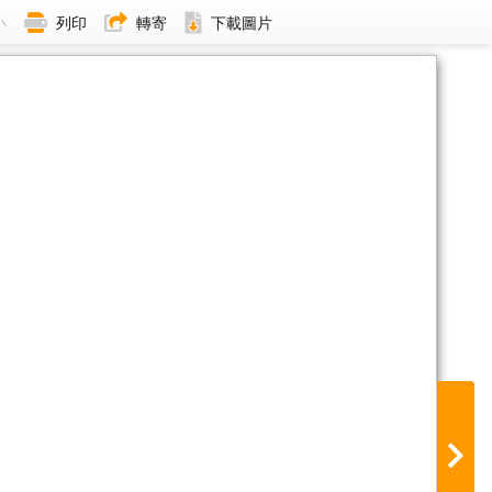
小
列印
轉寄
下載圖片