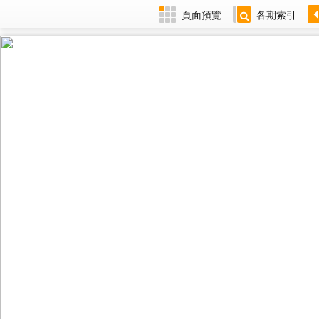
頁面預覽
各期索引