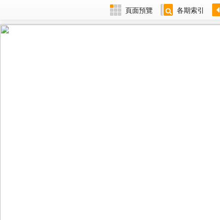
頁面預覽
各期索引