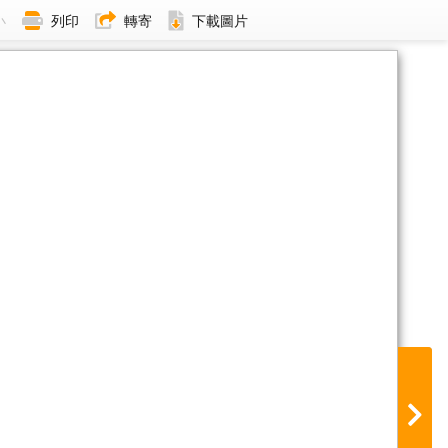
小
列印
轉寄
下載圖片