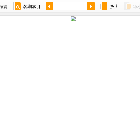
預覽
各期索引
放大
縮