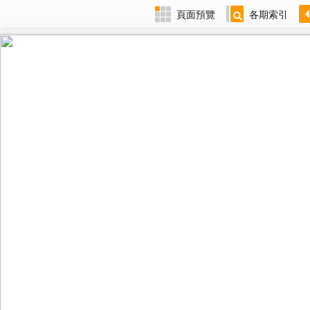
頁面預覽
各期索引