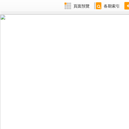
頁面預覽
各期索引