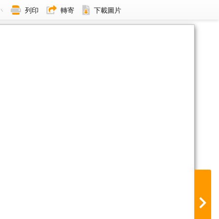
小
列印
轉寄
下載圖片