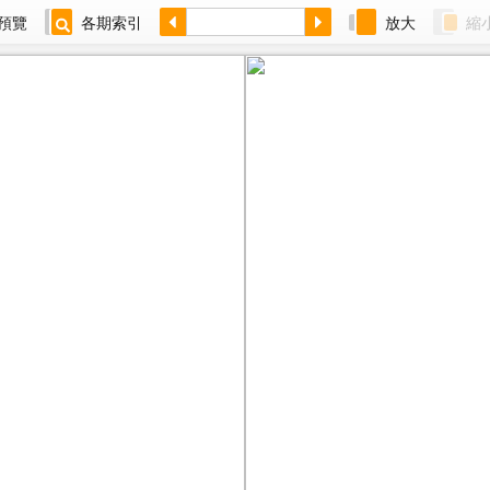
預覽
各期索引
放大
縮