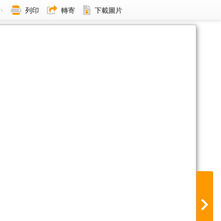
小
列印
轉寄
下載圖片