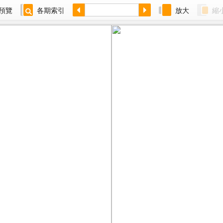
預覽
各期索引
放大
縮