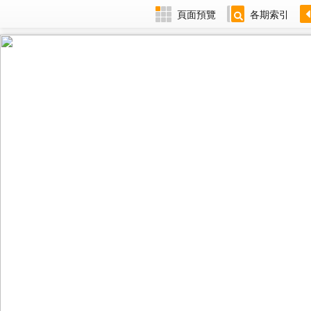
頁面預覽
各期索引