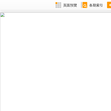
頁面預覽
各期索引