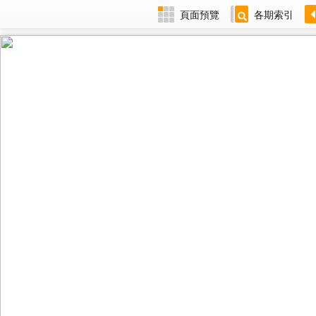
頁面預覽
各期索引