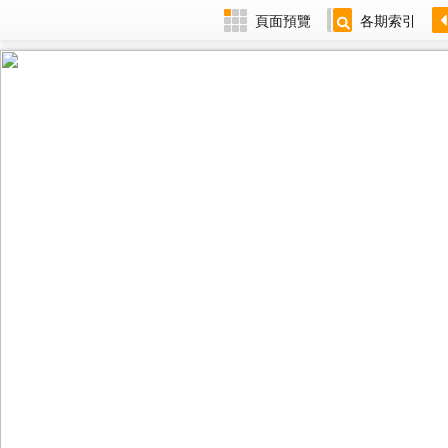
頁面預覽
各期索引