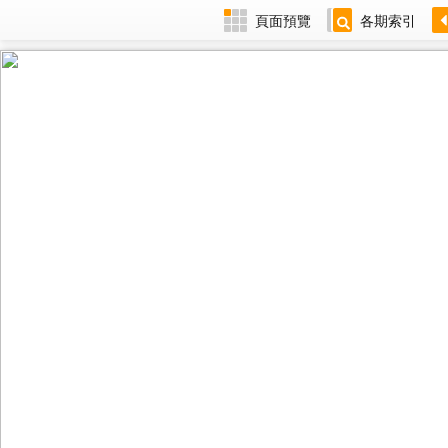
頁面預覽
各期索引