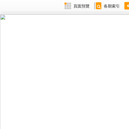
頁面預覽
各期索引