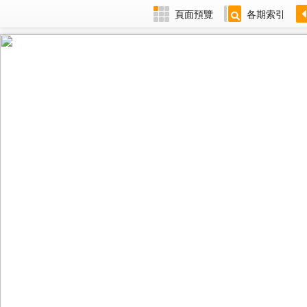
頁面預覽
各期索引