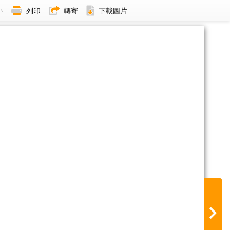
小
列印
轉寄
下載圖片