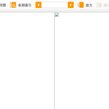
預覽
各期索引
放大
縮