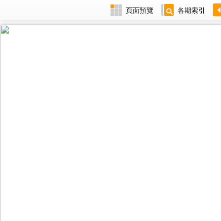
頁面預覽
各期索引