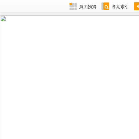
頁面預覽
各期索引