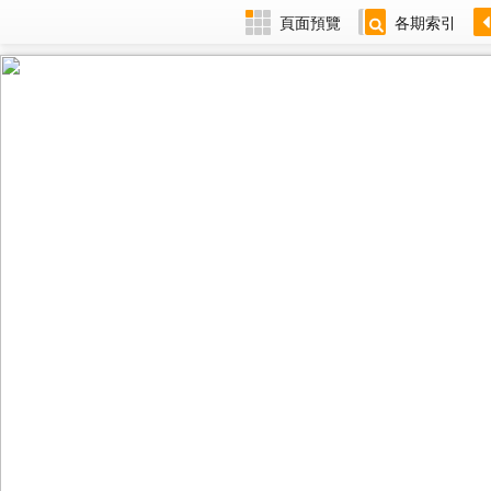
頁面預覽
各期索引