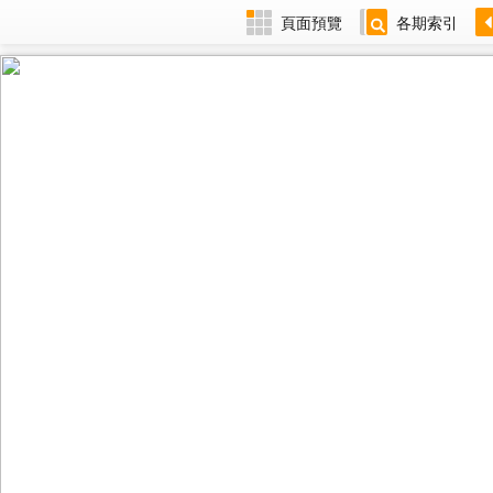
頁面預覽
各期索引