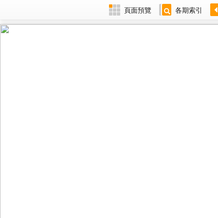
頁面預覽
各期索引