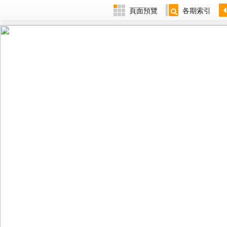
頁面預覽
各期索引