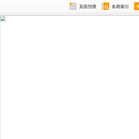
頁面預覽
各期索引